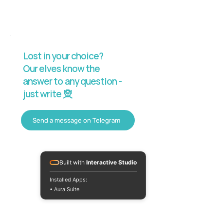
Lost in your choice?
Our elves know the
answer to any question -
just write 🧝
Send a message on Telegram
Built with
Interactive Studio
Installed Apps:
• Aura Suite