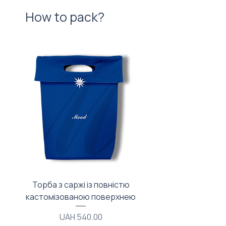
How to pack?
Торба з саржі із повністю
Тканинний мішечок з
кастомізованою поверхнею
Price
UAH 540.00