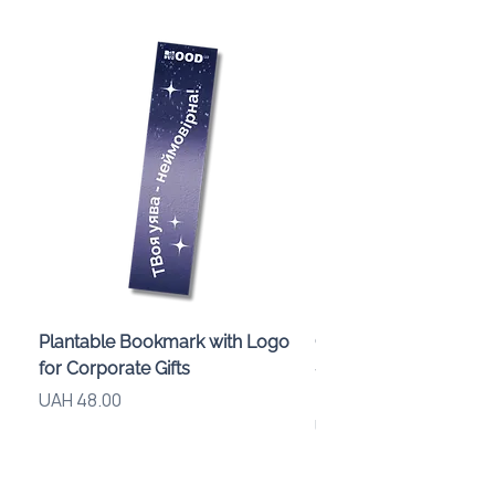
Plantable Bookmark with Logo
Children’s Karaoke M
for Corporate Gifts
«Animals» with LED Li
Brand Logo
Price
UAH 48.00
Price
UAH 840.00