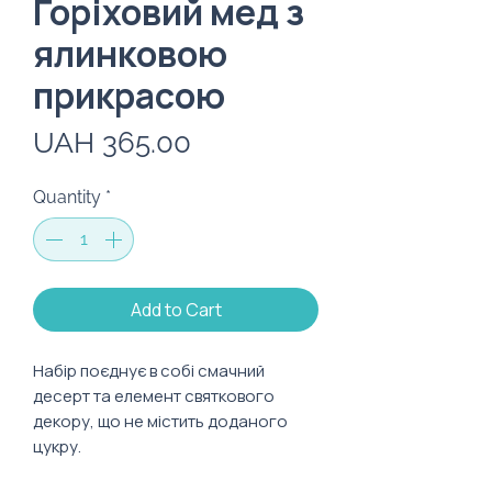
Горіховий мед з
ялинковою
прикрасою
Price
UAH 365.00
Quantity
*
Add to Cart
Набір поєднує в собі смачний
десерт та елемент святкового
декору, що не містить доданого
цукру.