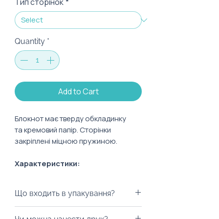
Тип сторінок
*
Quantity
*
Add to Cart
Блокнот має тверду обкладинку
та кремовий папір. Сторінки
закріплені міцною пружиною.
Характеристики:
Розмір: 144 Х 200 мм
Тип сторінок: клітинка
Що входить в упакування?
Формат: А5
Кількість сторінок: 80 л
Ми можемо запакувати у будь-