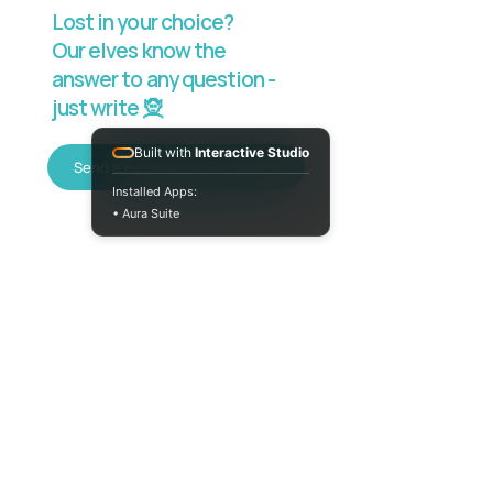
Lost in your choice?
Our elves know the
answer to any question -
just write 🧝
Built with
Interactive Studio
Send a message on Telegram
Installed Apps:
• Aura Suite
+380733250393
Mon-Fri 10:00-
18:00