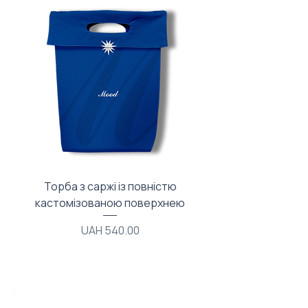
Торба з саржі із повністю
Тканинний мішечок з
кастомізованою поверхнею
Price
UAH 540.00