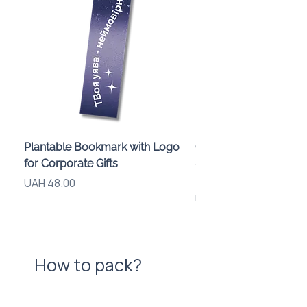
Plantable Bookmark with Logo
Children’s Karaoke M
for Corporate Gifts
«Animals» with LED Li
Brand Logo
Price
UAH 48.00
Price
UAH 840.00
How to pack?