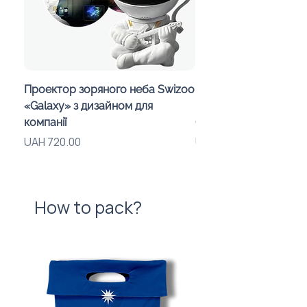
Проектор зоряного неба Swizoo
Magnetic Map of Ukra
«Galaxy» з дизайном для
Region Puzzle Pieces
компанії
Corporate Design
Price
Price
UAH 720.00
UAH 315.00
How to pack?