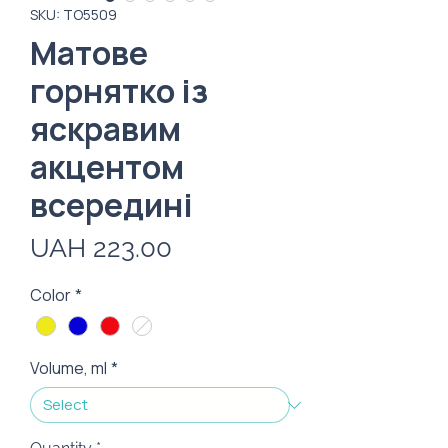
SKU: TO5509
Матове
горнятко із
яскравим
акцентом
всередині
Price
UAH 223.00
Color
*
Volume, ml
*