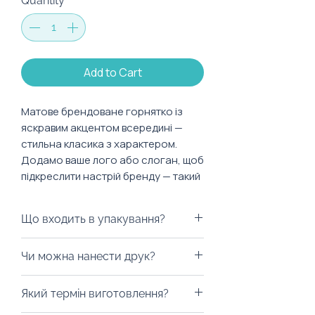
Quantity
*
Add to Cart
Матове брендоване горнятко із
яскравим акцентом всередині —
стильна класика з характером.
Додамо ваше лого або слоган, щоб
підкреслити настрій бренду — такий
же яскравий, як і це горнятко 💥
Що входить в упакування?
Характеристики:
Об’єм: 440 мл
Пакування — це перше враження
Чи можна нанести друк?
Матеріал: кераміка
🎁
Покриття: матова емаль
У нас безліч варіантів: від
Із радістю забрендуємо! Можна
Діаметр: 8,5 см
Який термін виготовлення?
екошоперів до брендованих
нанести лазерне гравіювання
Висота: 11 см
коробок і пакетів.