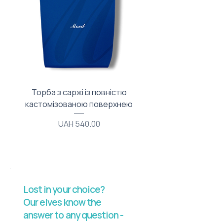
Торба з саржі із повністю
Тканинний мішечок з
кастомізованою поверхнею
Price
UAH 540.00
Lost in your choice?
Our elves know the
answer to any question -