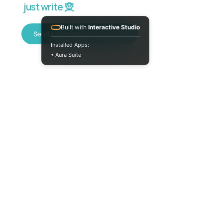
just write 🧝
Built with
Interactive Studio
Send a message on Telegram
Installed Apps:
• Aura Suite
(073) 325-03-93
Mon-Fri 10:00-
18:00
info@moodua.com