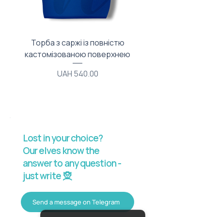
Торба з саржі із повністю
Тканинний мішечок з
кастомізованою поверхнею
Price
UAH 540.00
Lost in your choice?
Our elves know the
answer to any question -
just write 🧝
Send a message on Telegram