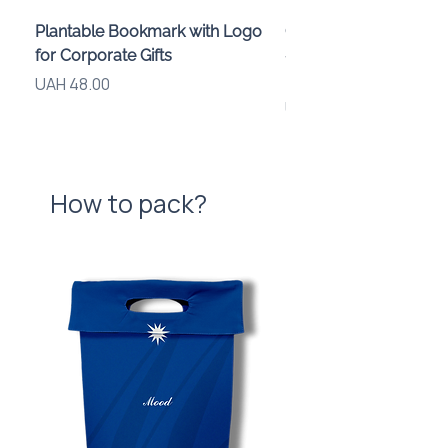
Plantable Bookmark with Logo
Children’s Karaoke M
for Corporate Gifts
«Animals» with LED Li
Brand Logo
Price
UAH 48.00
Price
UAH 840.00
How to pack?