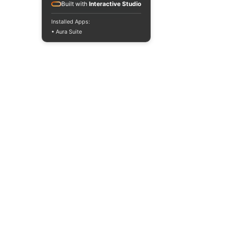
Built with
Interactive Studio
Installed Apps:
• Aura Suite
+380733250393
Mon-Fri 10:00-
18:00
info@moodua.com
Yevhena Konovaltsia Street,
36D
Kyiv, WAVE Business Center