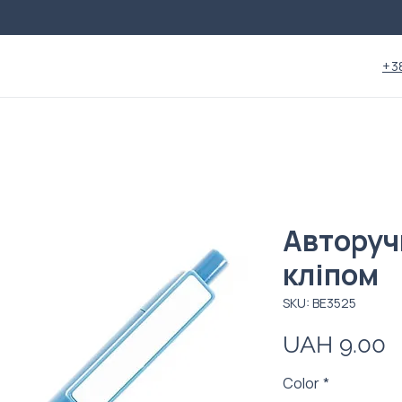
+3
Авторуч
кліпом
SKU: ВЕ3525
P
UAH 9.00
Color
*