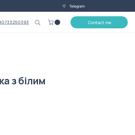
Telegram
80733250393
Contact me
ка з білим
rice