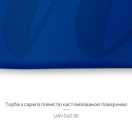
Quick View
Торба з саржі із повністю кастомізованою поверхнею
Price
UAH 540.00