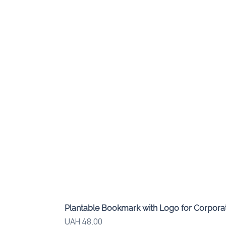
Plantable Bookmark with Logo for Corporat
Price
UAH 48.00