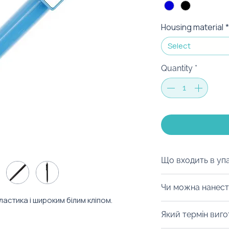
Housing material
*
Select
Quantity
*
Що входить в уп
Ми можемо запак
Чи можна нанест
коробку на ваш с
ластика і широким білим кліпом.
матеріалів, дой-
Із радістю забре
.
Який термін виг
будь-який інший 
нанести тамподру
можна з легкістю