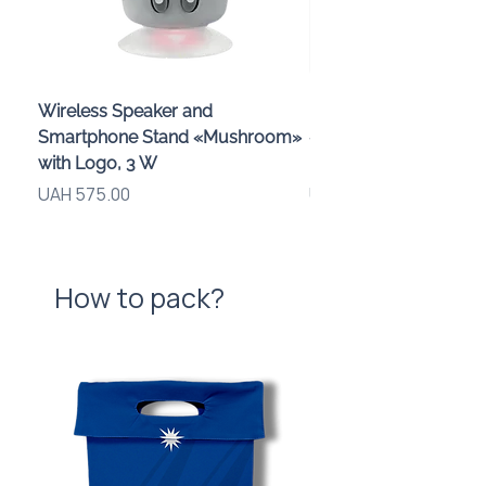
Wireless Speaker and
Проектор зоряного 
Smartphone Stand «Mushroom»
«Galaxy» з дизайном
with Logo, 3 W
компанії
Price
Price
UAH 575.00
UAH 720.00
How to pack?