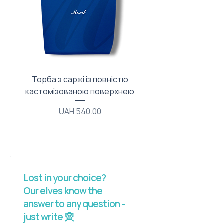
Торба з саржі із повністю
Тканинний мішечок з
кастомізованою поверхнею
Price
UAH 540.00
Lost in your choice?
Our elves know the
answer to any question -
just write 🧝