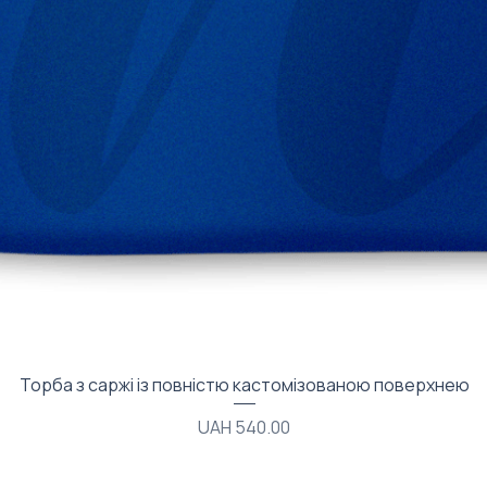
Quick View
Торба з саржі із повністю кастомізованою поверхнею
Price
UAH 540.00