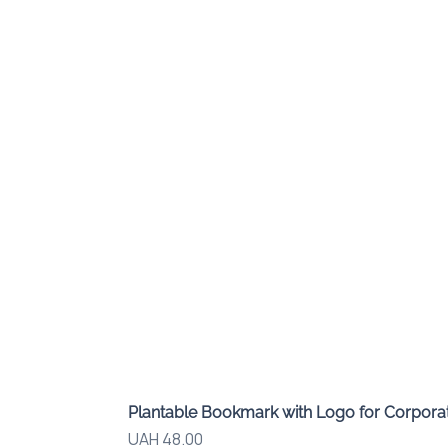
Plantable Bookmark with Logo for Corporat
Price
UAH 48.00