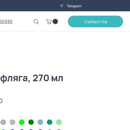
Telegram
50393
Contact me
фляга, 270 мл
Price
0