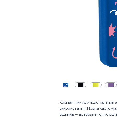
Компактний і функціональний
використання. Повна кастомізац
відтінків — дозволяє точно від