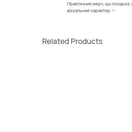
Практичний мерч, що поєднує з
візуальний характер. ✨
Обирайте колір, що ідеально
доступні всі 213 відтінків пал
Related Products
Характеристики:
Об’єм: 270 мл
Матеріал: нержавіюча сталь