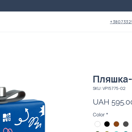
+3807332
Пляшка-
SKU: VP15775-02
UAH 595.0
Color
*