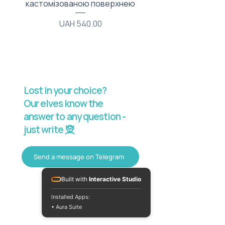
кастомізованою поверхнею
Price
UAH 540.00
Lost in your choice?
Our elves know the
answer to any question -
just write 🧝
Send a message on Telegram
Built with
Interactive Studio
Installed Apps:
• Aura Suite