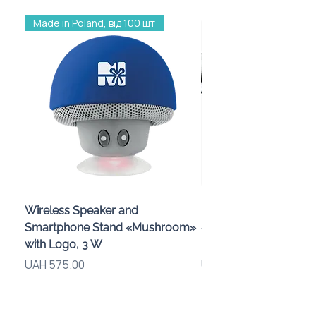
брендування звертайтеся до
Made in Poland, від 100 шт
консультанта.
Wireless Speaker and
Проектор зоряного 
Smartphone Stand «Mushroom»
«Galaxy» з дизайном
with Logo, 3 W
компанії
Price
Price
UAH 575.00
UAH 720.00