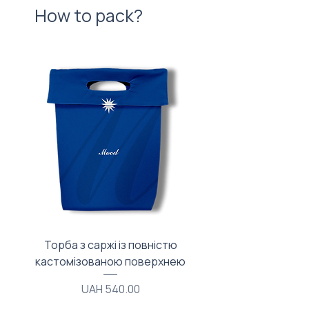
How to pack?
Торба з саржі із повністю
Тканинний мішечок з
кастомізованою поверхнею
Price
UAH 540.00