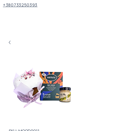
+380733250393
SKU: MOOD0011