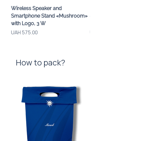
Wireless Speaker and
Проектор зоряного 
Smartphone Stand «Mushroom»
«Galaxy» з дизайном
with Logo, 3 W
компанії
Price
Price
UAH 575.00
UAH 720.00
How to pack?