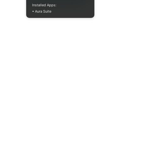
Installed Apps:
• Aura Suite
Mon-Fri 10:00-
18:00
info@moodua.com
Yevhena Konovaltsia Street,
36D
Kyiv, WAVE Business Center