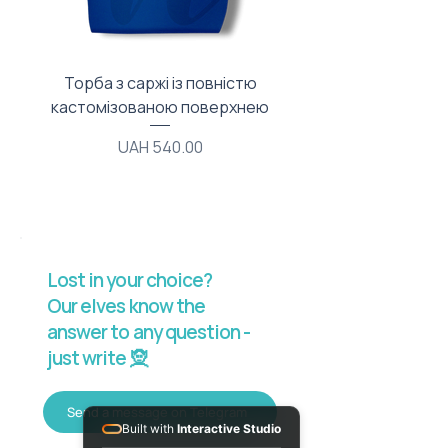
Торба з саржі із повністю
Тканинний мішечок з
кастомізованою поверхнею
Price
UAH 540.00
Lost in your choice?
Our elves know the
answer to any question -
just write 🧝
Send a message on Telegram
Built with
Interactive Studio