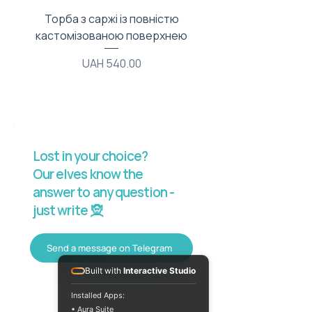
Торба з саржі із повністю
Тканинний мішечок з
кастомізованою поверхнею
Price
UAH 540.00
Lost in your choice?
Our elves know the
answer to any question -
just write 🧝
Send a message on Telegram
Built with
Interactive Studio
Installed Apps:
• Aura Suite