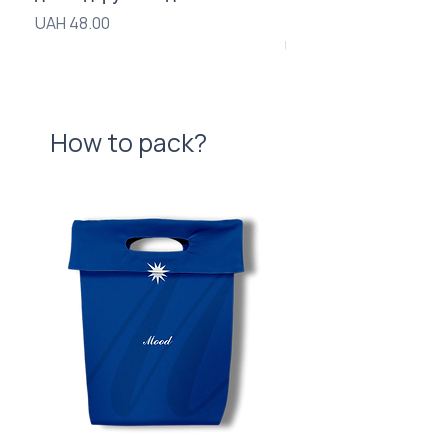
Brand Logo
Price
UAH 48.00
Price
UAH 840.00
How to pack?