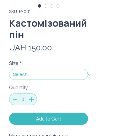
SKU: PF001
Кастомізований
пін
Price
UAH 150.00
Size
*
Quantity
*
Add to Cart
Металеві тематичні піни, які