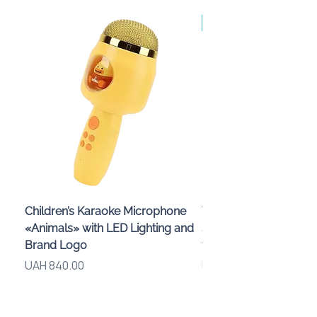
Made in Poland, від 10
Children’s Karaoke Microphone
Wireless Speaker and
«Animals» with LED Lighting and
Smartphone Stand «
Brand Logo
with Logo, 3 W
Price
Price
UAH 840.00
UAH 575.00