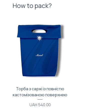
How to pack?
Торба з саржі із повністю
Тканинний мішечок з
кастомізованою поверхнею
Price
UAH 540.00