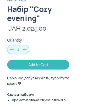
Набір "Cozy
evening"
Price
UAH 2,025.00
Quantity
*
Add to Cart
Набір, що дарує ніжність, турботу та
красу 💖
Склад набору:
ароматизована свічка-півонія з
соєвого воску