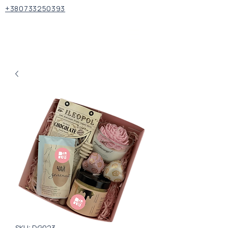
+380733250393
SKU: DG023