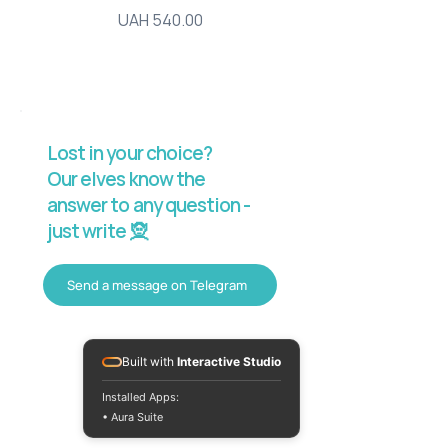
Price
UAH 540.00
Lost in your choice?
Our elves know the
answer to any question -
just write 🧝
Send a message on Telegram
Built with
Interactive Studio
Installed Apps:
• Aura Suite