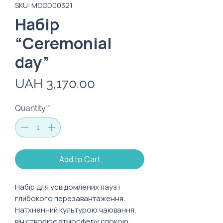
SKU: MOOD00321
Набір
“Ceremonial
day”
Price
UAH 3,170.00
Quantity
*
Add to Cart
Набір для усвідомлених пауз і
глибокого перезавантаження.
Натхненний культурою чаювання,
він створює атмосферу спокою,