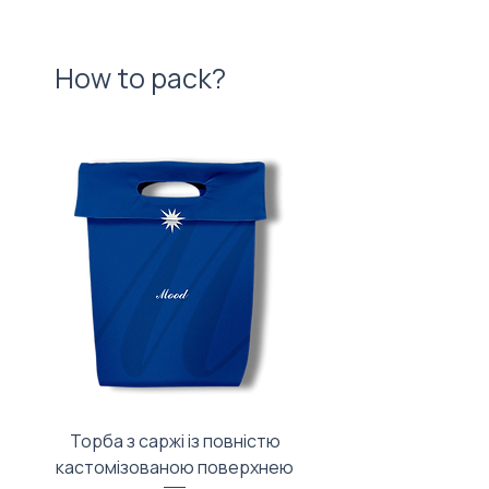
How to pack?
Торба з саржі із повністю
Тканинний мішечок з
кастомізованою поверхнею