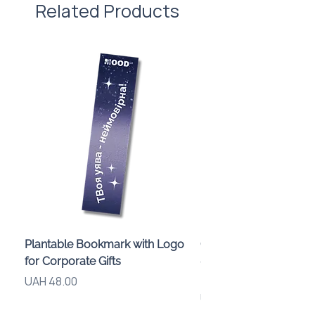
Related Products
вартості нанесення. 🙌
Plantable Bookmark with Logo
Children’s Karaoke M
for Corporate Gifts
«Animals» with LED Li
Brand Logo
Price
UAH 48.00
Price
UAH 840.00