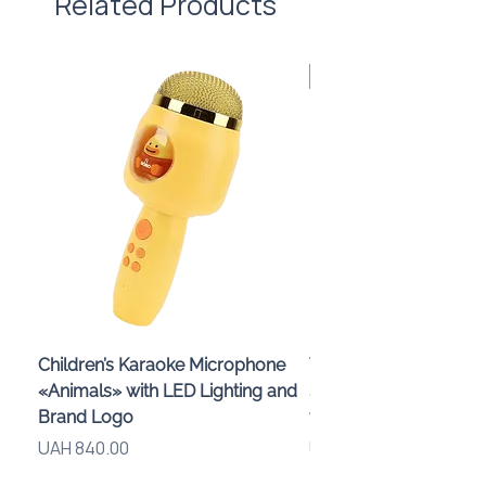
Related Products
Made in Poland, від 10
Children’s Karaoke Microphone
Wireless Speaker and
«Animals» with LED Lighting and
Smartphone Stand «
Brand Logo
with Logo, 3 W
Price
Price
UAH 840.00
UAH 575.00