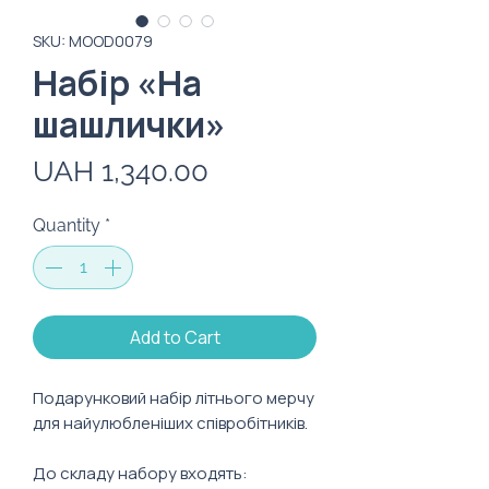
SKU: MOOD0079
Набір «На
шашлички»
Price
UAH 1,340.00
Quantity
*
Add to Cart
Подарунковий набір літнього мерчу
для найулюбленіших співробітників.
До складу набору входять: