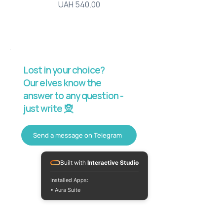
Price
UAH 540.00
Lost in your choice?
Our elves know the
answer to any question -
just write 🧝
Send a message on Telegram
Built with
Interactive Studio
Installed Apps:
• Aura Suite