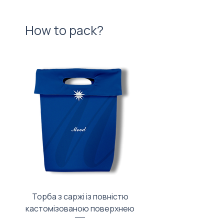
How to pack?
Торба з саржі із повністю
Тканинний мішечок з
кастомізованою поверхнею