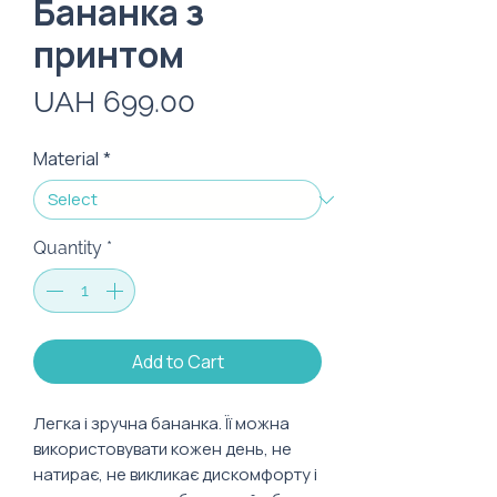
Бананка з
принтом
Price
UAH 699.00
Material
*
Quantity
*
Add to Cart
Легка і зручна бананка. Її можна
використовувати кожен день, не
натирає, не викликає дискомфорту і