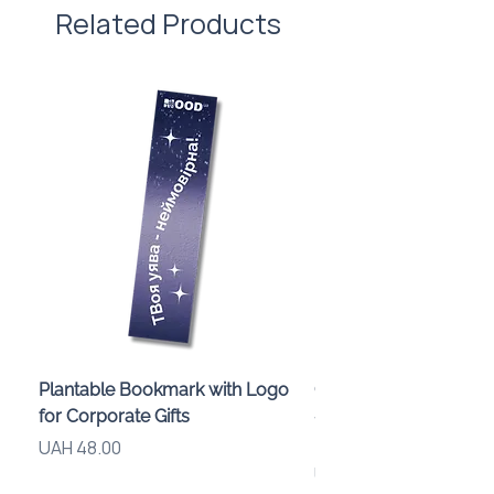
вартості нанесення.
Related Products
тощо.
Plantable Bookmark with Logo
Children’s Karaoke M
for Corporate Gifts
«Animals» with LED Li
Brand Logo
Price
UAH 48.00
Price
UAH 840.00