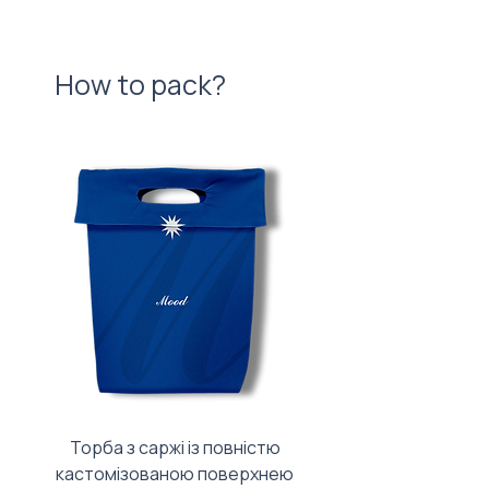
How to pack?
Торба з саржі із повністю
Тканинний мішечок з
кастомізованою поверхнею