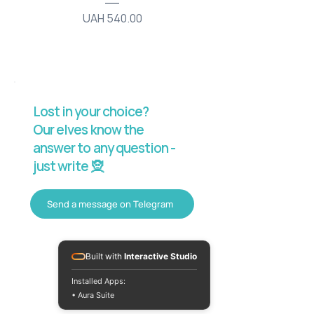
Price
UAH 540.00
Lost in your choice?
Our elves know the
answer to any question -
just write 🧝
Send a message on Telegram
Built with
Interactive Studio
Installed Apps:
• Aura Suite