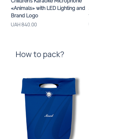
Children’s Karaoke Microphone
Wireless Speaker and
«Animals» with LED Lighting and
Smartphone Stand «
Brand Logo
with Logo, 3 W
Price
Price
UAH 840.00
UAH 575.00
How to pack?