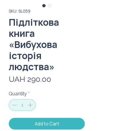
SKU: SL059
Підліткова
книга
«Вибухова
історія
людства»
Price
UAH 290.00
Quantity
*
Add to Cart