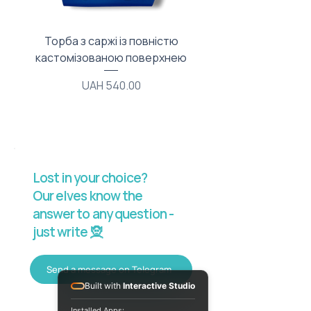
Торба з саржі із повністю
Тканинний мішечок з
кастомізованою поверхнею
Price
UAH 540.00
Lost in your choice?
Our elves know the
answer to any question -
just write 🧝
Send a message on Telegram
Built with
Interactive Studio
Installed Apps: