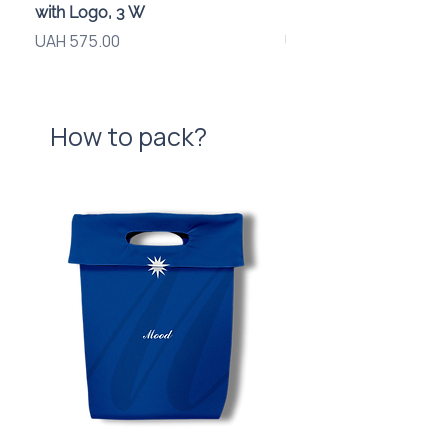
with Logo, 3 W
компанії
Price
Price
UAH 575.00
UAH 720.00
How to pack?