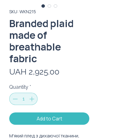
SKU: WKN215
Branded plaid
made of
breathable
fabric
Price
UAH 2,925.00
Quantity
*
Add to Cart
М'який плед з дихаючої тканини,