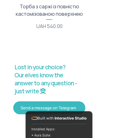
Торба з саржі із повністю
Тканинний мішечок з
кастомізованою поверхнею
Price
UAH 540.00
Lost in your choice?
Our elves know the
answer to any question -
just write 🧝
Send a message on Telegram
Built with
Interactive Studio
Installed Apps:
• Aura Suite