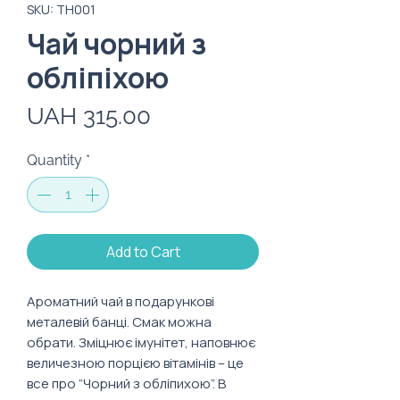
SKU: TH001
Чай чорний з
обліпіхою
Price
UAH 315.00
Quantity
*
Add to Cart
Ароматний чай в подарункові
металевій банці. Смак можна
обрати. Зміцнює імунітет, наповнює
величезною порцією вітамінів – це
все про “Чорний з обліпихою”. В