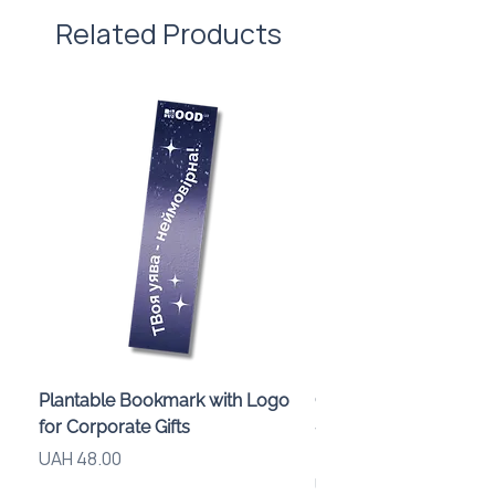
Related Products
Plantable Bookmark with Logo
Children’s Karaoke M
for Corporate Gifts
«Animals» with LED Li
Brand Logo
Price
UAH 48.00
Price
UAH 840.00