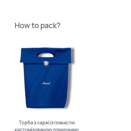
How to pack?
Торба з саржі із повністю
Тканинний мішечок з
кастомізованою поверхнею