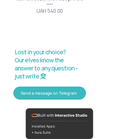
Price
UAH 540.00
Lost in your choice?
Our elves know the
answer to any question -
just write 🧝
Send a message on Telegram
Built with
Interactive Studio
Installed Apps:
• Aura Suite