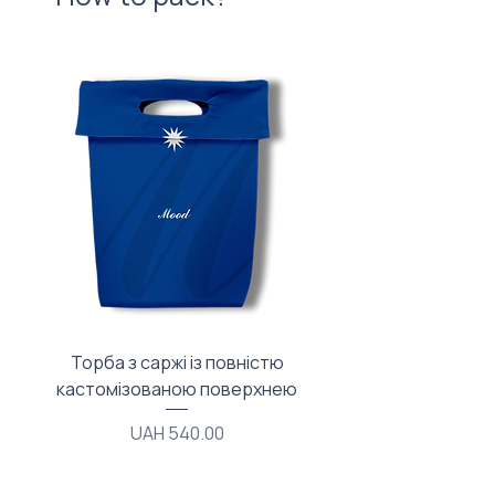
Торба з саржі із повністю
Тканинний мішечок з
кастомізованою поверхнею
Price
UAH 540.00