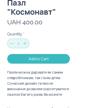
Пазл
"Космонавт"
Price
UAH 400.00
Quantity
*
Add to Cart
Пазли можна дарувати як самим
співробітникам, так і їхнім дітям.
Сучасний дизайн та якісне
виконання дозволяє корситуватися
пазлом багато разів. Ви можете
замовити подарунок співробітникам
до Дня захисту дітей, Дня