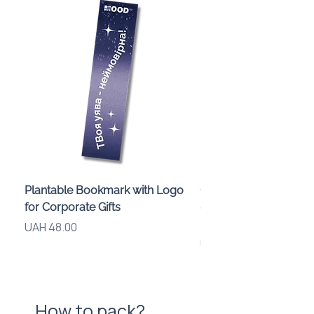
Plantable Bookmark with Logo
Children’s Karaoke M
for Corporate Gifts
«Animals» with LED Li
Brand Logo
Price
UAH 48.00
Price
UAH 840.00
How to pack?