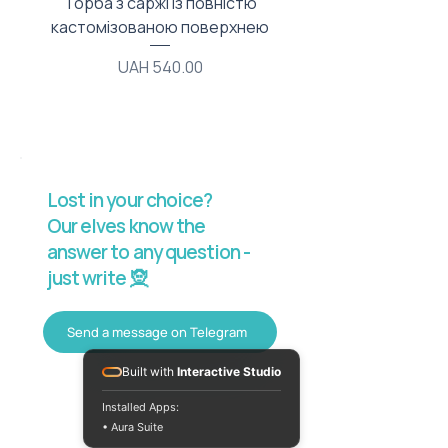
Торба з саржі із повністю
Тканинний мішечок з
кастомізованою поверхнею
Price
UAH 540.00
Lost in your choice?
Our elves know the
answer to any question -
just write 🧝
Send a message on Telegram
Built with
Interactive Studio
Installed Apps:
• Aura Suite