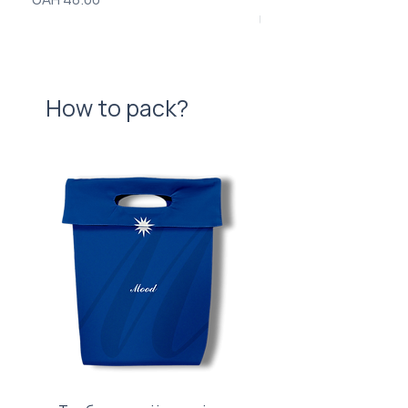
Price
UAH 840.00
How to pack?