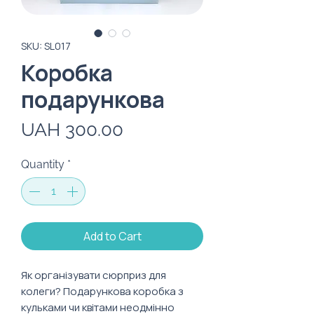
SKU: SL017
Коробка
подарункова
Price
UAH 300.00
Quantity
*
Add to Cart
Як організувати сюрприз для 
колеги? Подарункова коробка з 
кульками чи квітами неодмінно 