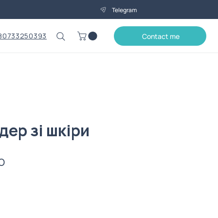
Telegram
80733250393
Contact me
ер зі шкіри
Price
0