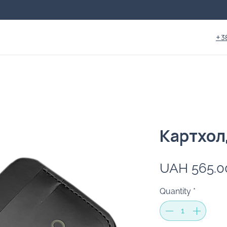
+3
Картхолд
UAH 565.0
Quantity
*