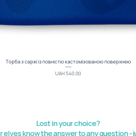
Quick View
Торба з саржі із повністю кастомізованою поверхнею
Price
UAH 540.00
Lost in your choice?
r elves know the answer to any question - j