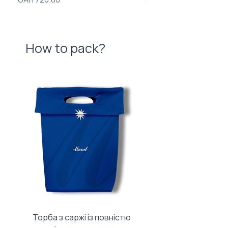
How to pack?
Торба з саржі із повністю
Тканинний мішечок з