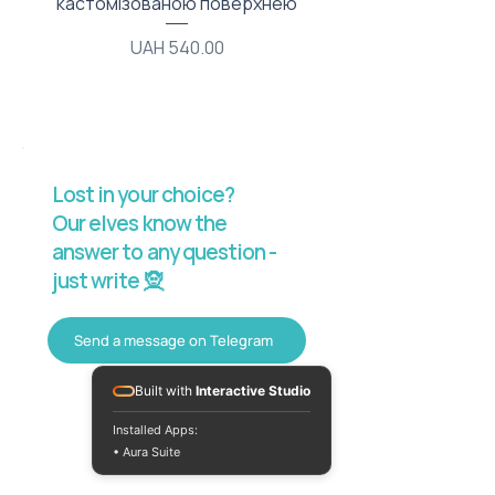
кастомізованою поверхнею
Price
UAH 540.00
Lost in your choice?
Our elves know the
answer to any question -
just write 🧝
Send a message on Telegram
Built with
Interactive Studio
Installed Apps:
• Aura Suite