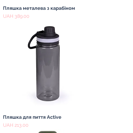
Пляшка металева з карабіном
Price
UAH 389.00
Пляшка для пиття Active
Price
UAH 213.00