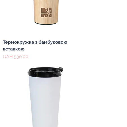
Термокружка з бамбуковою
вставкою
Price
UAH 530.00