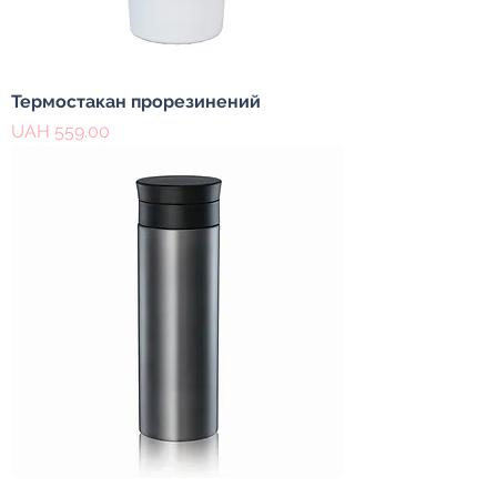
Термостакан прорезинений
Price
UAH 559.00