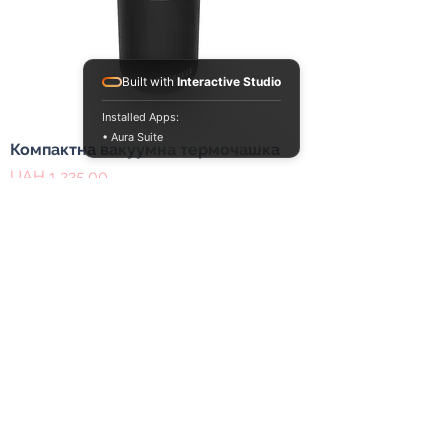
Built with
Interactive Studio
Installed Apps:
• Aura Suite
Компактна вакуумна термочашка
Price
UAH 1,225.00