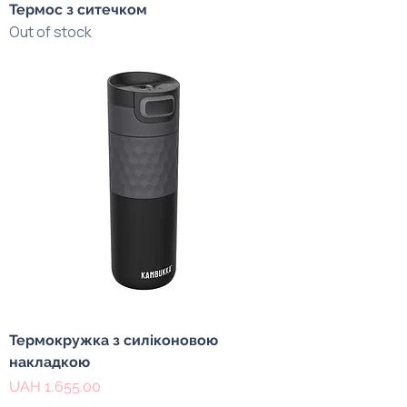
Термос з ситечком
Out of stock
Термокружка з силіконовою
накладкою
Price
UAH 1,655.00