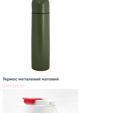
Термос металевий матовий
Price
UAH 525.00