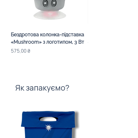
Бездротова колонка-підставка
Проектор зоряного 
«Mushroom» з логотипом, 3 Вт
«Galaxy» з дизайном
компанії
Ціна
575,00 ₴
Ціна
720,00 ₴
Як запакуємо?