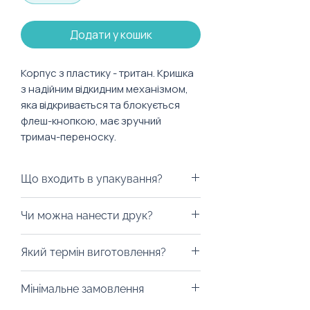
Додати у кошик
Корпус з пластику - тритан. Кришка
з надійним відкидним механізмом,
яка відкривається та блокується
флеш-кнопкою, має зручний
тримач-переноску.
Характеристики:
Що входить в упакування?
Об'єм: 500 мл
Матеріал: Tritan Eastman
Варіантів пакування досить таки
Чи можна нанести друк?
багато. Ми можемо припіднести
ваш подарунок у брендованому
Авжеж! Можна нанести ваш
Який термін виготовлення?
пакуванні: екологічному пакеті,
логотип на обрану вами зону
коробці чи шопері. Брендування
шляхом нанесення УФ-друку.
Від 10 днів. Уточність у ельфика
робиться конкретно під вашу
Мінімальне замовлення
Також наші MOOD-дизайнери
на сайті про конкретний товар,
компанію й привід для
допоможуть розробити