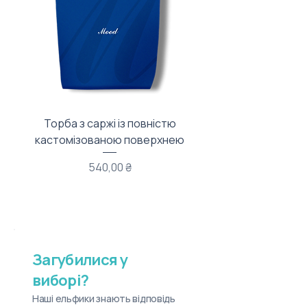
Торба з саржі із повністю
Тканинний мішечок з
кастомізованою поверхнею
Ціна
540,00 ₴
Загубилися у
виборі?
Наші ельфики знають відповідь