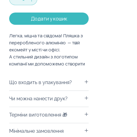
Додати у кошик
Легка, міцна та свідома! Пляшка з
переробленого алюмінію — твій
екомейт у місті чи офісі.
А стильний дизайн з логотипом
компанії ми допоможемо створити
саме під ваш бренд.
Що входить в упакування?
Характеристики:
Об’єм: 700 мл
Варіантів пакування досить таки
Чи можна нанести друк?
Матеріал: перероблений
багато. Ми можемо припіднести
алюміній, пластик
ваш подарунок у брендованому
Із радістю забрендуємо! Можна
Терміни виготовлення 🎁
пакуванні: екологічному пакеті,
нанести лазерне гравіювання або
коробці чи шопері.
УФ-друк на обрану вами зону. На
Від 3 тижнів з моменту
Брендування робиться
Мінімальне замовлення
термосах радимо нанесення
погодження макетів та оплати.