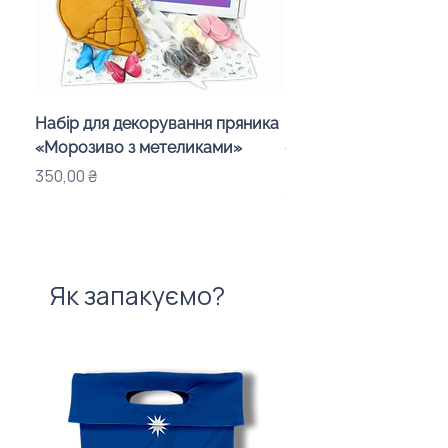
Набір для декорування пряника
Набір для шокобомб
«Морозиво з метеликами»
«Смайлики» у дитяч
подарунковий бокс
Ціна
350,00 ₴
Ціна
1 150,00 ₴
Як запакуємо?