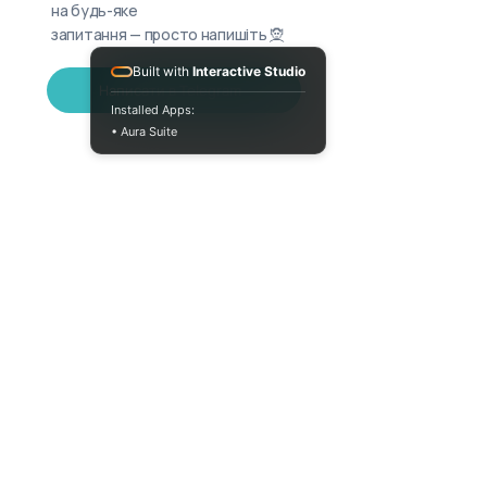
на будь-яке
запитання — просто напишіть 🧝
Built with
Interactive Studio
Написати в Telegram
Installed Apps:
• Aura Suite
+380733250393
Пн-Пт 10:00-18:00
info@moodua.com