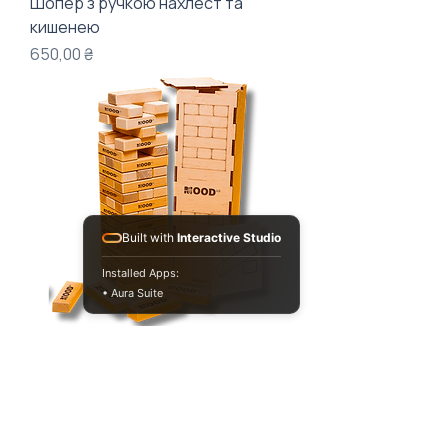
Шопер з ручкою нахлест та
кишенею
Ціна
650,00 ₴
Built with
Interactive Studio
Installed Apps:
• Aura Suite
Дженга з гравіюванням
Ціна
900,00 ₴
ХІТ, від 30 штук