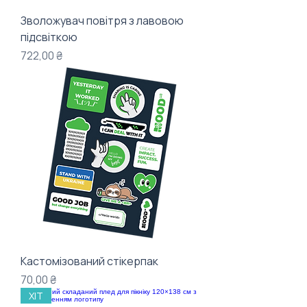
Зволожувач повітря з лавовою
підсвіткою
Ціна
722,00 ₴
Кастомізований стікерпак
Ціна
70,00 ₴
ХІТ