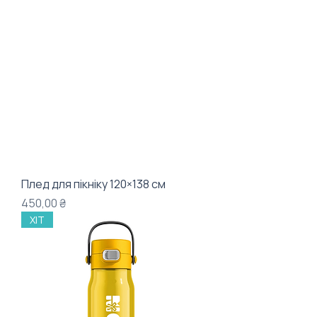
Плед для пікніку 120×138 см
Ціна
450,00 ₴
ХІТ