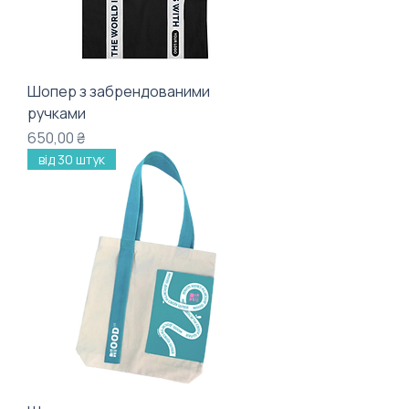
Шопер з забрендованими
ручками
Ціна
650,00 ₴
від 30 штук