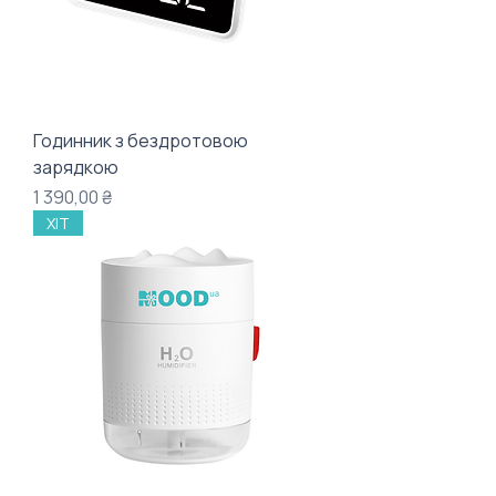
Годинник з бездротовою
зарядкою
Ціна
1 390,00 ₴
ХІТ