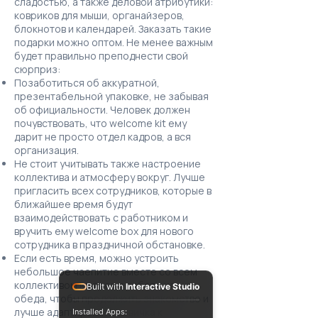
сладостью, а также деловой атрибутики:
ковриков для мыши, органайзеров,
блокнотов и календарей. Заказать такие
подарки можно оптом. Не менее важным
будет правильно преподнести свой
сюрприз:
Позаботиться об аккуратной,
презентабельной упаковке, не забывая
об официальности. Человек должен
почувствовать, что welcome kit ему
дарит не просто отдел кадров, а вся
организация.
Не стоит учитывать также настроение
коллектива и атмосферу вокруг. Лучше
пригласить всех сотрудников, которые в
ближайшее время будут
взаимодействовать с работником и
вручить ему welcome box для нового
сотрудника в праздничной обстановке.
Если есть время, можно устроить
небольшое чаепитие вместе со всем
коллективом во время работы или
Built with
Interactive Studio
обеда, чтобы продолжить знакомство и
лучше адаптировать новичка к
Installed Apps: