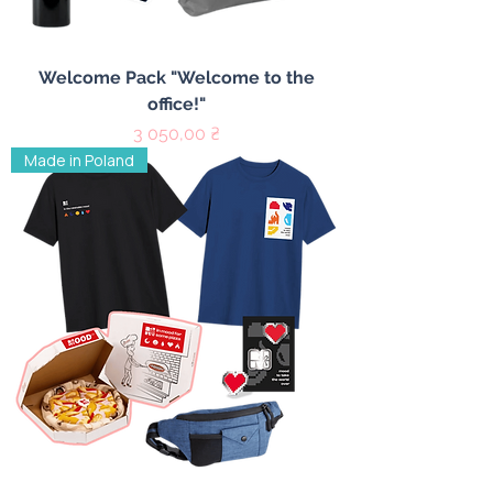
Welcome Pack "Welcome to the
office!"
Цена
3 050,00 ₴
Made in Poland