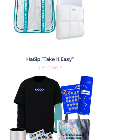
Набір "Take it Easy"
Цена
1 800,00 ₴