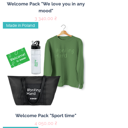
Welcome Pack "We love you in any
mood"
Цена
3 340,00 ₴
Made in Poland
Welcome Pack "Sport time"
Цена
4 050,00 ₴