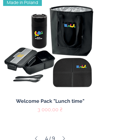
Made in Poland
Welcome Pack "Lunch time"
Цена
3 000,00 ₴
4
/
9