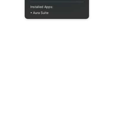
Installed Apps:
• Aura Suite
+380733250393
Пн-Пт 10:00-18:00
info@moodua.com
ул. Евгения Коновальца, 36Д
Киев, Бизнес-центр WAVE
КАТАЛОГ