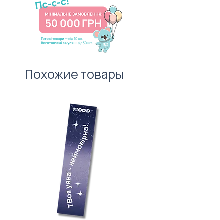
100 штук без врахування
забудьте про листівку —
вартості нанесення.
важливий атрибут першого
враження!
Похожие товары