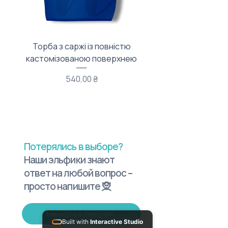
Торба з саржі із повністю
Тканинний мішечок з
кастомізованою поверхнею
Цена
540,00 ₴
Потерялись в выборе?
Наши эльфики знают
ответ на любой вопрос –
просто напишите 🧝
Написать в Telegram
Built with
Interactive Studio