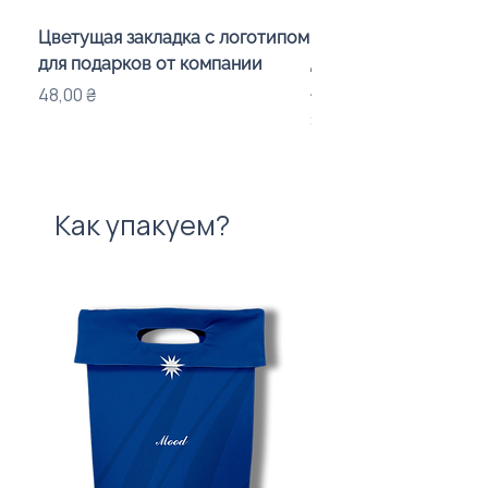
Цветущая закладка с логотипом
Караоке-мікрофон «
для подарков от компании
для дітей з LED-підсв
лого бренду
Цена
48,00 ₴
Цена
840,00 ₴
Как упакуем?