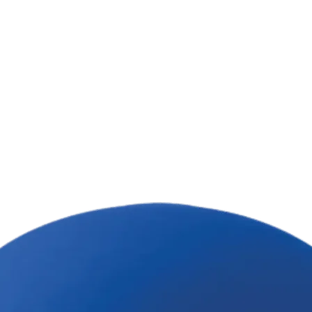
" у процесі носіння та прання.
ушити в пральній машині, не
треби можна відірвати.