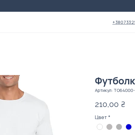
+3807332
Футболк
Артикул: ТО64000
Це
210,00 ₴
Цвет
*