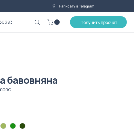
Написать в Telegram
50393
Получить просчет
а бавовняна
-000C
на