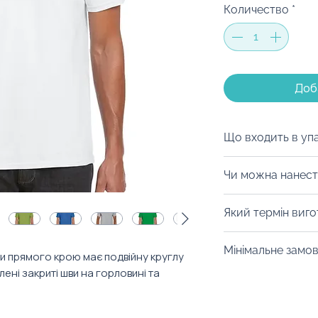
Количество
*
Доб
Що входить в уп
Ми можемо запак
Чи можна нанест
коробку на ваш с
матеріалів, дой-
Із задоволенням
Який термін виг
будь-який інший 
нанести логотип 
можна з легкістю
відшити футболку
Від 10 днів. Уточ
оформлення прин
Мінімальне замо
фасону.
и прямого крою має подвійну круглу
конкретний товар
адресату. І не за
ені закриті шви на горловині та
Від 10 штук.
важливий атрибу