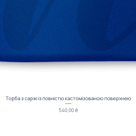
Быстрый просмотр
Торба з саржі із повністю кастомізованою поверхнею
Цена
540,00 ₴