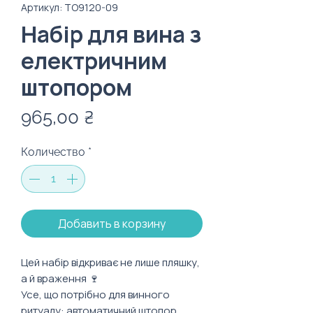
Артикул: TO9120-09
Набір для вина з
електричним
штопором
Цена
965,00 ₴
Количество
*
Добавить в корзину
Цей набір відкриває не лише пляшку,
а й враження 🍷
Усе, що потрібно для винного
ритуалу: автоматичний штопор,