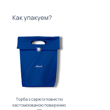
Как упакуем?
Торба з саржі із повністю
Тканинний мішечок з
кастомізованою поверхнею