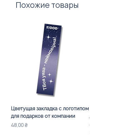
Похожие товары
врахування вартості нанесення.
Цветущая закладка с логотипом
Караоке-мікрофон «
для подарков от компании
для дітей з LED-підсв
лого бренду
Цена
48,00 ₴
Цена
840,00 ₴