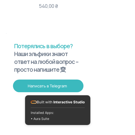
Цена
540,00 ₴
Потерялись в выборе?
Наши эльфики знают
ответ на любой вопрос –
просто напишите 🧝
Написать в Telegram
Built with
Interactive Studio
Installed Apps:
• Aura Suite