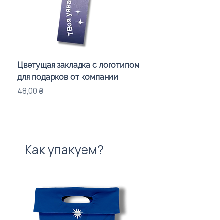
Цветущая закладка с логотипом
Караоке-мікрофон «
для подарков от компании
для дітей з LED-підсв
лого бренду
Цена
48,00 ₴
Цена
840,00 ₴
Как упакуем?