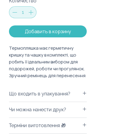
Количество
*
Добавить в корзину
Термопляшка має герметичну
кришку та чашку в комплекті, що
робить її ідеальним вибором для
подорожей, роботи чи прогулянок.
Зручний ремінець для перенесення
додає мобільності.
Що входить в упакування?
Характеристики:
Об’єм: 500 мл
Варіантів пакування досить таки
Чи можна нанести друк?
Матеріал: нержавіюча сталь
багато. Ми можемо припіднести
ваш подарунок у брендованому
Із радістю забрендуємо! Можна
Терміни виготовлення 🎁
пакуванні: екологічному пакеті,
нанести лазерне гравіювання
коробці чи шопері.