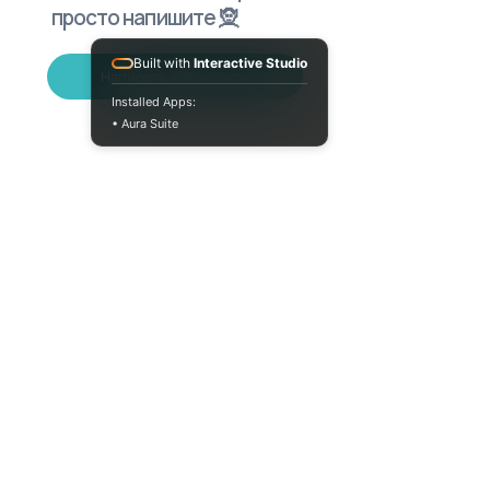
просто напишите 🧝
Built with
Interactive Studio
Написать в Telegram
Installed Apps:
• Aura Suite
+380733250393
Пн-Пт 10:00-18:00
info@moodua.com
ул. Евгения Коновальца, 36Д