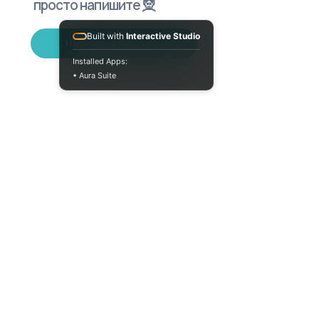
просто напишите 🧝
Built with
Interactive Studio
Написать в Telegram
Installed Apps:
• Aura Suite
+380733250393
Пн-Пт 10:00-18:00
info@moodua.com
ул. Евгения Коновальца, 36Д