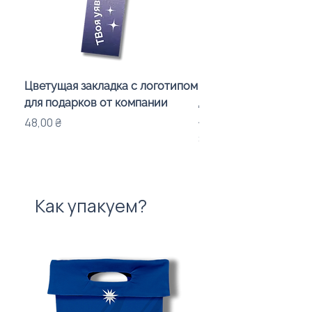
Цветущая закладка с логотипом
Караоке-мікрофон «
для подарков от компании
для дітей з LED-підсв
лого бренду
Цена
48,00 ₴
Цена
840,00 ₴
Как упакуем?