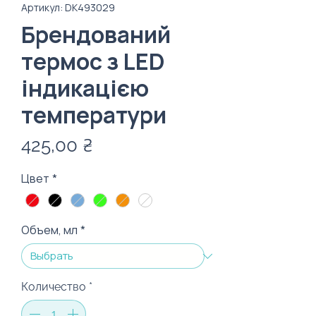
Артикул: DК493029
Брендований
термос з LED
індикацією
температури
Цена
425,00 ₴
Цвет
*
Объем, мл
*
Количество
*