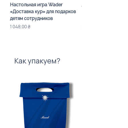
Настольная игра Wader
Детский калейдоско
«Доставка кур» для подарков
Day in the Woods» с
детям сотрудников
индивидуальным оф
Цена
Цена
1 048,00 ₴
283,00 ₴
Как упакуем?