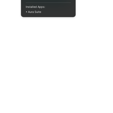
Installed Apps:
• Aura Suite
(073) 325-03-93
Пн-Пт 10:00-18:00
info@moodua.com
ул. Евгения Коновальца, 36Д
Киев, Бизнес-центр WAVE