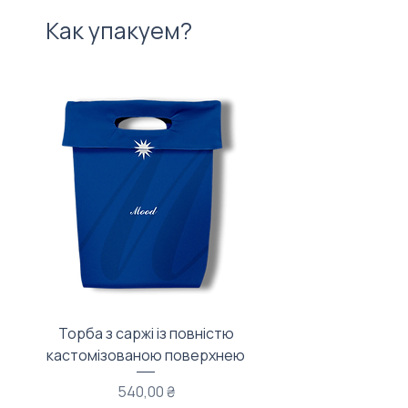
Как упакуем?
Торба з саржі із повністю
Тканинний мішечок з
кастомізованою поверхнею
Цена
540,00 ₴