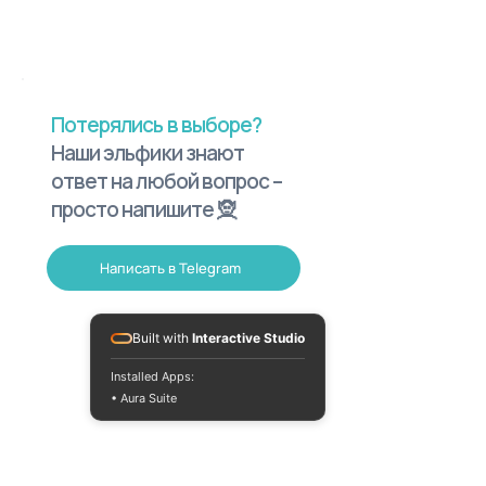
Потерялись в выборе?
Наши эльфики знают
ответ на любой вопрос –
просто напишите 🧝
Написать в Telegram
Built with
Interactive Studio
Installed Apps:
• Aura Suite