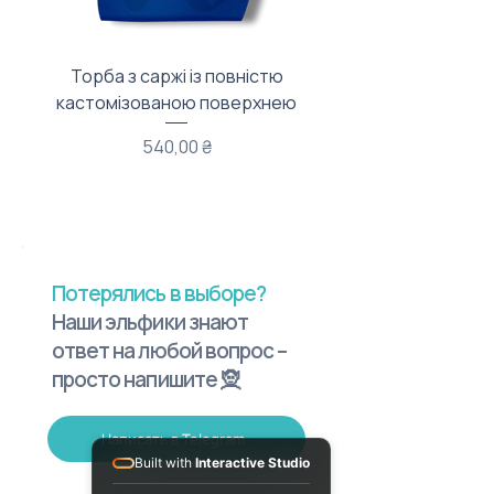
Торба з саржі із повністю
Тканинний мішечок з
кастомізованою поверхнею
Цена
540,00 ₴
Потерялись в выборе?
Наши эльфики знают
ответ на любой вопрос –
просто напишите 🧝
Написать в Telegram
Built with
Interactive Studio