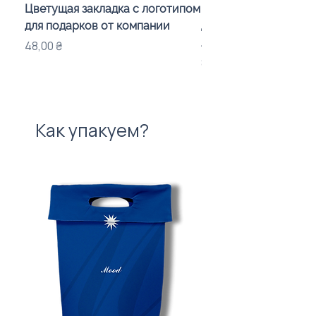
Цветущая закладка с логотипом
Караоке-мікрофон «
для подарков от компании
для дітей з LED-підсв
лого бренду
Цена
48,00 ₴
Цена
840,00 ₴
Как упакуем?