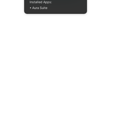
Installed Apps:
• Aura Suite
+380733250393
Пн-Пт 10:00-18:00
info@moodua.com
ул. Евгения Коновальца, 36Д
Киев, Бизнес-центр WAVE
КАТАЛОГ