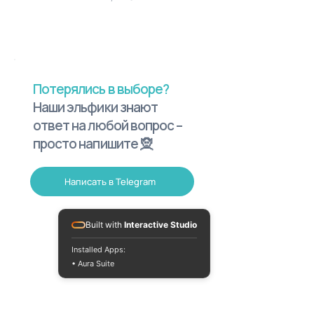
Потерялись в выборе?
Наши эльфики знают
ответ на любой вопрос –
просто напишите 🧝
Написать в Telegram
Built with
Interactive Studio
Installed Apps:
• Aura Suite