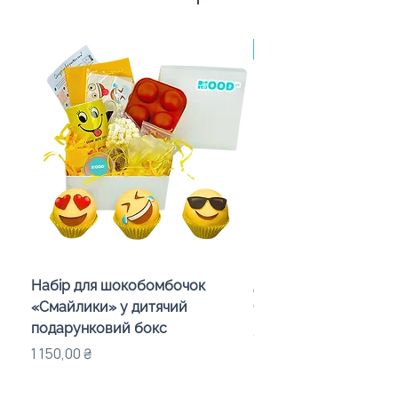
Made in Poland, від 10
Набір для шокобомбочок
Детский набор пова
«Смайлики» у дитячий
CHEF» с логотипом
подарунковий бокс
Цена
395,00 ₴
Цена
1 150,00 ₴