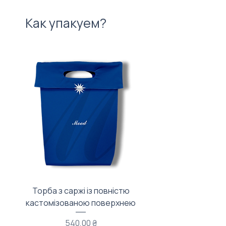
Как упакуем?
Торба з саржі із повністю
Тканинний мішечок з
кастомізованою поверхнею
Цена
540,00 ₴