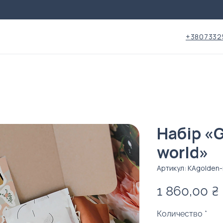
+3807332
Набір «G
world»
Артикул: KAgolden
1 860,00 ₴
Количество
*