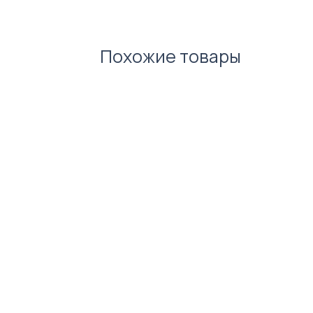
Упаковка меленої кави.
Крем-мед.
Сироп зі смаком карамелі.
Похожие товары
Стильний стікерпак.
Цукерки Ferrero Rocher mini (
Листівка в конверті.
Подарункова коробка.