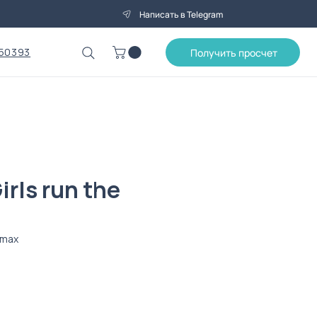
Написать в Telegram
50393
Получить просчет
irls run the
-max
Цена