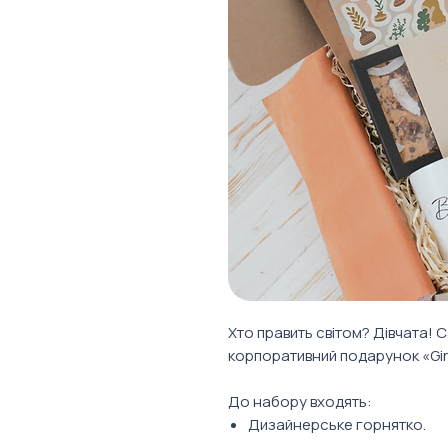
Хто править світом? Дівчата! 
корпоративний подарунок «Girl
До набору входять:
Дизайнерське горнятко.
Бельгійський шоколад.