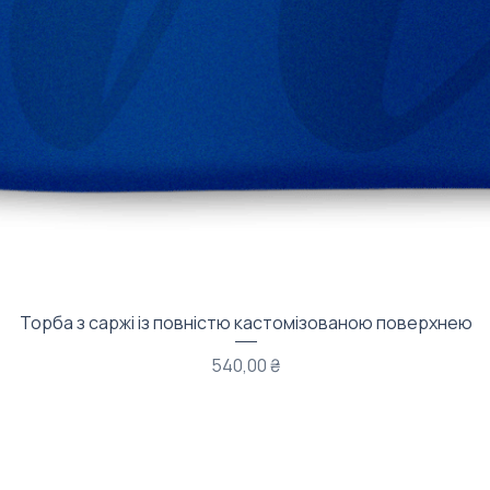
Быстрый просмотр
Торба з саржі із повністю кастомізованою поверхнею
Цена
540,00 ₴