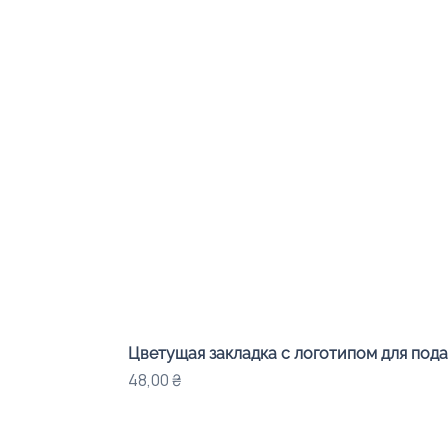
Цветущая закладка с логотипом для под
Цена
48,00 ₴