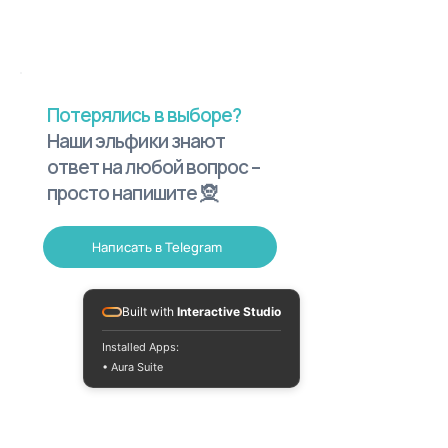
Потерялись в выборе?
Наши эльфики знают
ответ на любой вопрос –
просто напишите 🧝
Написать в Telegram
Built with
Interactive Studio
Installed Apps:
• Aura Suite