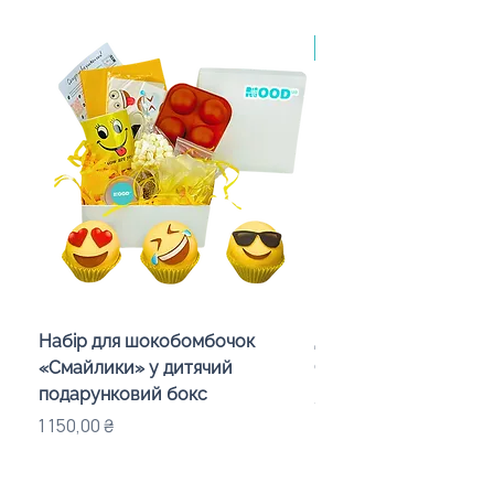
Made in Poland, від 10
Набір для шокобомбочок
Детский набор пова
«Смайлики» у дитячий
CHEF» с логотипом
подарунковий бокс
Цена
395,00 ₴
Цена
1 150,00 ₴