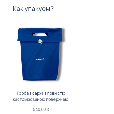
Как упакуем?
Торба з саржі із повністю
Тканинний мішечок з
кастомізованою поверхнею
Цена
540,00 ₴