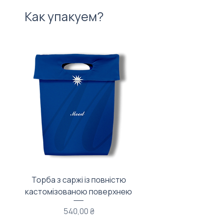
Как упакуем?
Торба з саржі із повністю
Тканинний мішечок з
кастомізованою поверхнею
Цена
540,00 ₴