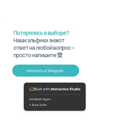
Потерялись в выборе?
Наши эльфики знают
ответ на любой вопрос –
просто напишите 🧝
Написать в Telegram
Built with
Interactive Studio
Installed Apps:
• Aura Suite