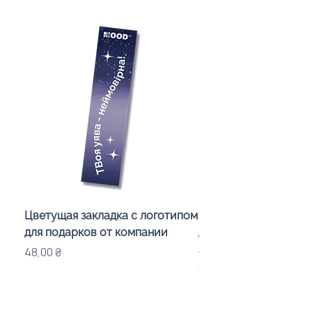
Цветущая закладка с логотипом
Караоке-мікрофон «
для подарков от компании
для дітей з LED-підсв
лого бренду
Цена
48,00 ₴
Цена
840,00 ₴