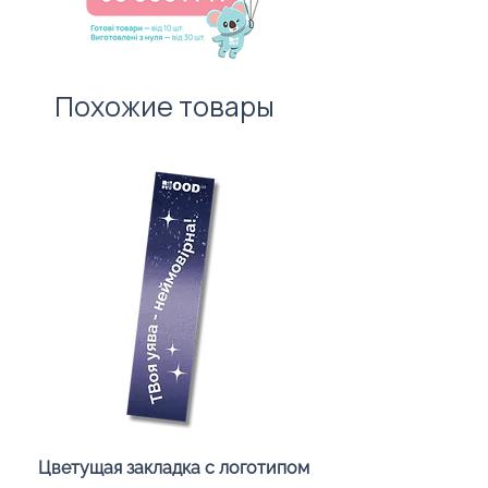
100 штук без врахування
вартості нанесення.
Похожие товары
Цветущая закладка с логотипом
Караоке-мікрофон «