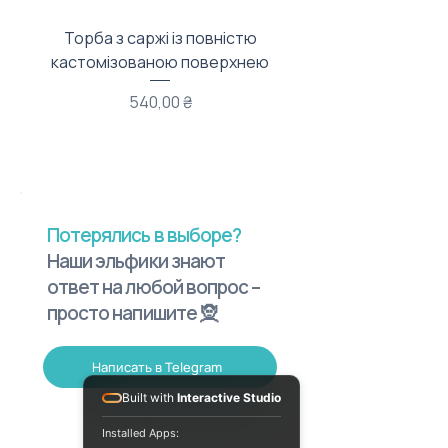
Торба з саржі із повністю
Тканинний мішечок з
кастомізованою поверхнею
Цена
540,00 ₴
Потерялись в выборе?
Наши эльфики знают
ответ на любой вопрос –
просто напишите 🧝
Написать в Telegram
Built with
Interactive Studio
Installed Apps: