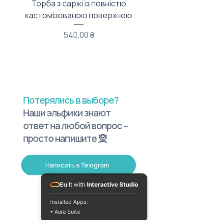
Торба з саржі із повністю
Тканинний мішечок з
кастомізованою поверхнею
Цена
540,00 ₴
Потерялись в выборе?
Наши эльфики знают
ответ на любой вопрос –
просто напишите 🧝
Написать в Telegram
Built with
Interactive Studio
Installed Apps:
• Aura Suite