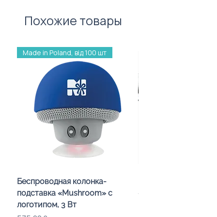
100 штук без врахування
вартості нанесення.
Похожие товары
Made in Poland, від 100 шт
Беспроводная колонка-
Проектор зоряного 
подставка «Mushroom» с
«Galaxy» з дизайном
логотипом, 3 Вт
компанії