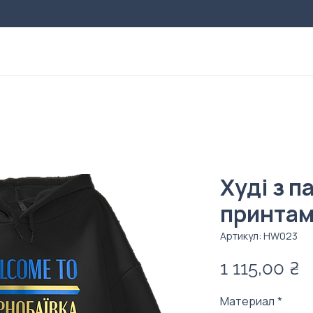
Худі з 
принта
Артикул: HW023
Ц
1 115,00 ₴
Материал
*