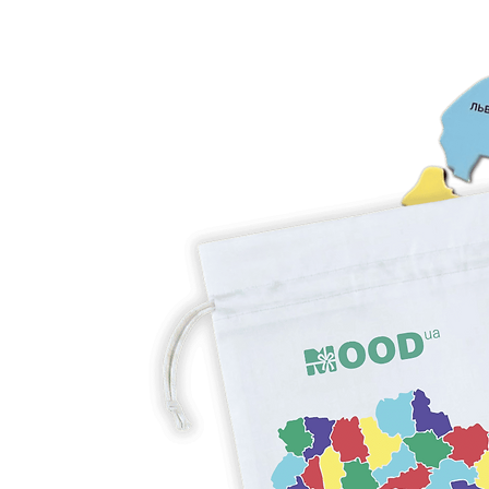
Матеріал: трьохнитка.
Склад: 80 % бавовна, 20 % 
Щільність: 320 г.