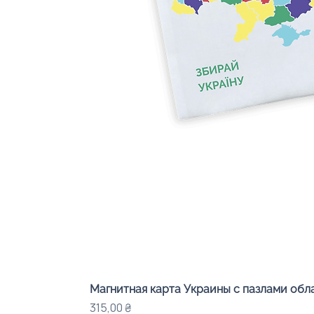
Магнитная карта Украины с пазлами об
Цена
315,00 ₴