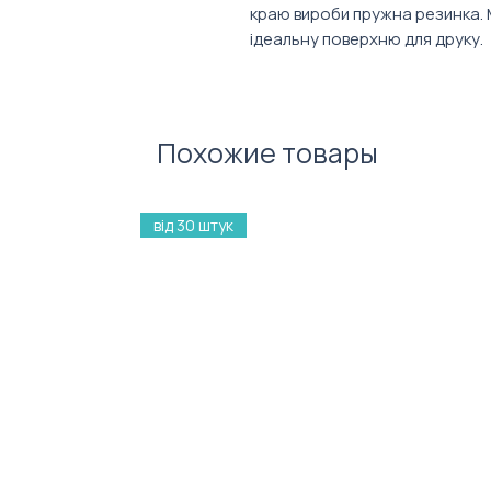
краю вироби пружна резинка. 
ідеальну поверхню для друку.
Світшоти з капюшоном
не тіль
подарунки, а й чудовий спосі
позицію. Особливо коли на них
Похожие товары
нами. Худі також можна бренд
подарунком ви не лише порадує
мерчем, а й підтримаєте коман
від 30 штук
Доставляємо не лише по Україн
адресна доставка кожному от
звертайтеся до наших менедже
Ціна залежить від кількості за
Склад:
Натуральна тканина, якісна
еластану.