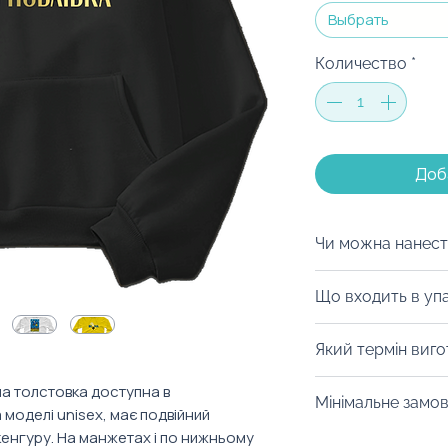
Выбрать
Количество
*
Доб
Чи можна нанест
Худі можна забр
Що входить в уп
компанії. Він мож
принта, так і на 
Варіантів пакува
Який термін виг
можна надрукуват
можемо припідне
Залишилися запи
брендованому пак
Термін виготовлен
на толстовка доступна в
нашим менеджер
Мінімальне замо
коробці чи шопер
типу нанесення. 
моделі unisex, має подвійний
Брендування роб
продукту може за
енгуру. На манжетах і по нижньому
Від 30 штук.