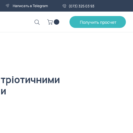
Написать в Telegram
(073) 325 03 93
Получить просчет
патріотичними
ми
ена