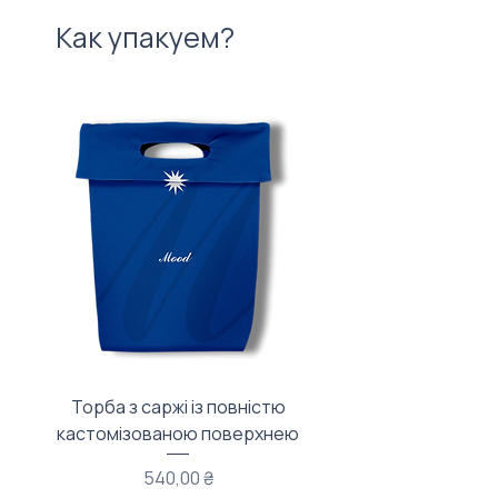
Как упакуем?
Торба з саржі із повністю
Тканинний мішечок з
кастомізованою поверхнею
Цена
540,00 ₴