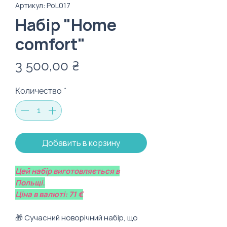
Артикул: PoL017
Набір "Home
comfort"
Цена
3 500,00 ₴
Количество
*
Добавить в корзину
Цей набір виготовляється в
Польщі.
Ціна в валюті: 71 €
🎁 Сучасний новорічний набір, що