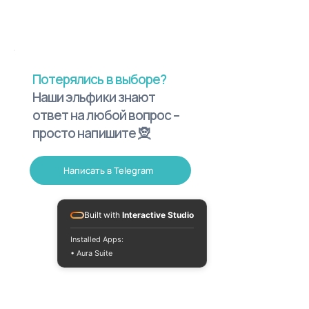
Потерялись в выборе?
Наши эльфики знают
ответ на любой вопрос –
просто напишите 🧝
Написать в Telegram
Built with
Interactive Studio
Installed Apps:
• Aura Suite