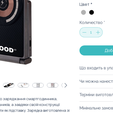
Цвет
*
Количество
*
Доб
Що входить в уп
Варіантів пакува
Чи можна нанест
можемо припідне
брендованому пак
Авжеж! Можливо 
Терміни виготовл
коробці чи шопер
допомогою тампо
го заряджання смартгодинника,
конкретно під ва
вами зону або з
Від 3 тижнів з м
иків, а завдяки своїй конструкції
святкування. Оф
Мінімальне замо
Також наші MOO
 як підставку. Зарядка виготовлена зі
оплати.