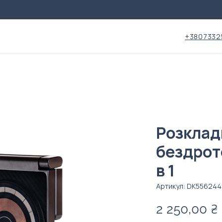
+3807332
Розклад
бездрот
в 1
Артикул: DK556244
2 250,00 ₴