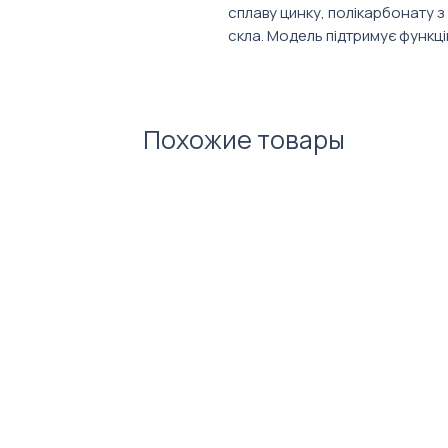
сплаву цинку, полікарбонату з
скла. Модель підтримує функці
перегріву.
Характеристики:
Вага: 342 г
Похожие товары
Розмір: 67,6 х 255 х 8 мм
Максимальна потужність: 15