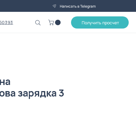
Написать в Telegram
50393
Получить просчет
на
ова зарядка 3
Цена