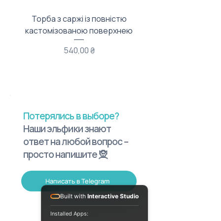
Торба з саржі із повністю
Тканинний мішечок з
кастомізованою поверхнею
Цена
540,00 ₴
Потерялись в выборе?
Наши эльфики знают
ответ на любой вопрос –
просто напишите 🧝
Написать в Telegram
Built with
Interactive Studio
Installed Apps: