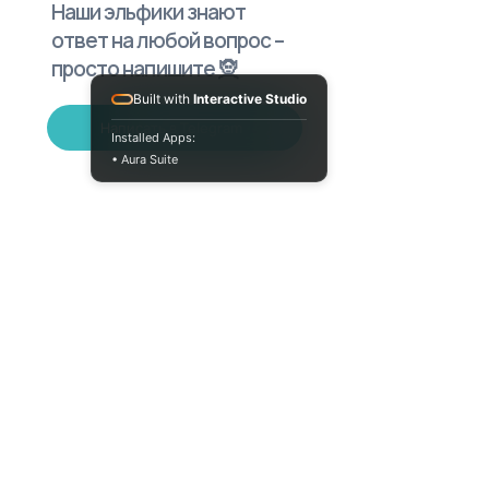
Наши эльфики знают
ответ на любой вопрос –
просто напишите 🧝
Built with
Interactive Studio
Написать в Telegram
Installed Apps:
• Aura Suite
+380733250393
Пн-Пт 10:00-18:00
info@moodua.com