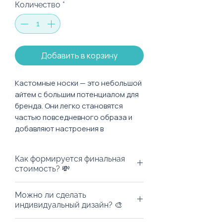
Количество
*
Добавить в корзину
Кастомные носки — это небольшой
айтем с большим потенциалом для
бренда. Они легко становятся
частью повседневного образа и
добавляют настроения в
корпоративный набор.
Как формируется финальная
стоимость? 💸
Носки изготавливаются из
Цена на сайте — это базовая
Можно ли сделать
высококачественного гребенного
стоимость товара для тиража
индивидуальный дизайн? 🎨
хлопка — мягкого, приятного к телу
100 штук без учета стоимости
и комфортного для ежедневного