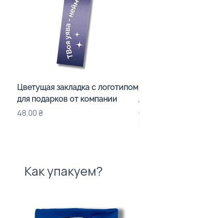
Цветущая закладка с логотипом
Караоке-мікрофон «
для подарков от компании
для дітей з LED-підсв
лого бренду
Цена
48,00 ₴
Цена
840,00 ₴
Как упакуем?