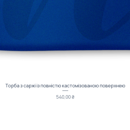
Быстрый просмотр
Торба з саржі із повністю кастомізованою поверхнею
Цена
540,00 ₴