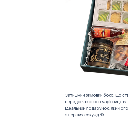
Затишний зимовий бокс, що ств
передсвяткового чарівництва.
Ідеальний подарунок, який ог
з перших секунд 🎁
Набір складається з: