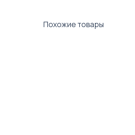
шампанське з молочного 
авторські цукерки
солона карамель
Похожие товары
горішки з пармезаном
напій 50 мл
гілка ялинки
подарункове пакування
Фото ілюстративне. Зовнішній
обраного вами наповнення. Ко
кастомізуються під брендинг