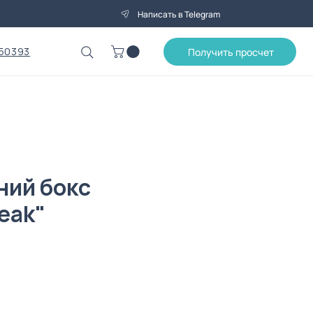
Написать в Telegram
50393
Получить просчет
ний бокс
eak"
Цена