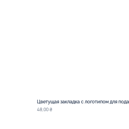
Цветущая закладка с логотипом для под
Цена
48,00 ₴