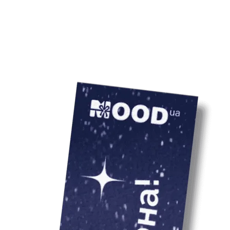
Мінімальний тира
шоколаду
Ціна товару вказ
врахування варто
 вид набору може відрізнятись від
льори та принти усіх наборів
 компанії.