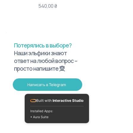
Цена
540,00 ₴
Потерялись в выборе?
Наши эльфики знают
ответ на любой вопрос –
просто напишите 🧝
Написать в Telegram
Built with
Interactive Studio
Installed Apps:
• Aura Suite