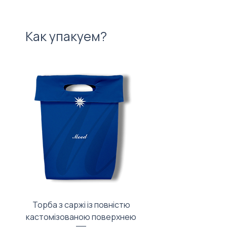
Как упакуем?
Торба з саржі із повністю
Тканинний мішечок з
кастомізованою поверхнею