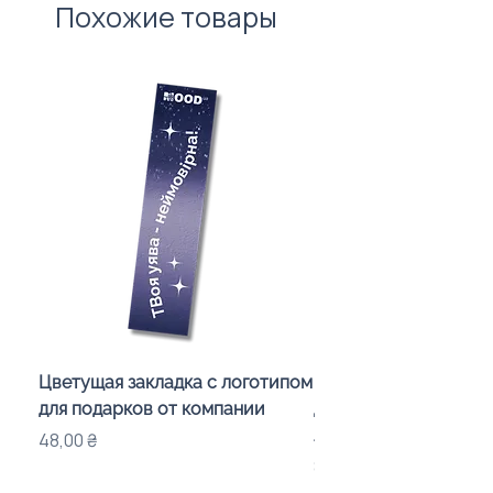
Похожие товары
Цветущая закладка с логотипом
Караоке-мікрофон «
для подарков от компании
для дітей з LED-підсв
лого бренду
Цена
48,00 ₴
Цена
840,00 ₴