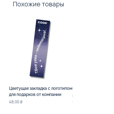
Похожие товары
Цветущая закладка с логотипом
Караоке-мікрофон «
для подарков от компании
для дітей з LED-підсв
лого бренду
Цена
48,00 ₴
Цена
840,00 ₴