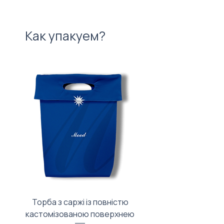
Как упакуем?
Торба з саржі із повністю
Тканинний мішечок з
кастомізованою поверхнею