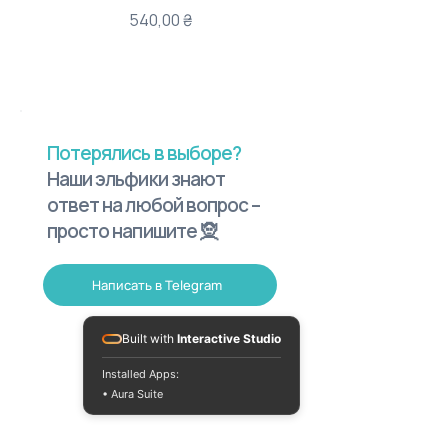
Цена
540,00 ₴
Потерялись в выборе?
Наши эльфики знают
ответ на любой вопрос –
просто напишите 🧝
Написать в Telegram
Built with
Interactive Studio
Installed Apps:
• Aura Suite