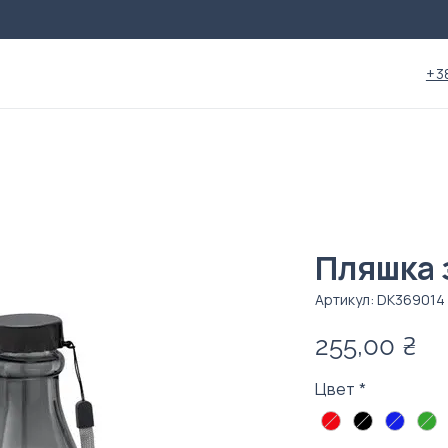
+3
Пляшка 
Артикул: DК369014
Це
255,00 ₴
Цвет
*