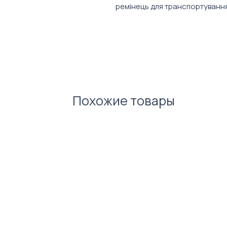
ремінець для транспортування
Характеристики:
Об'єм: 510 мл
Матеріал: тритан
Похожие товары