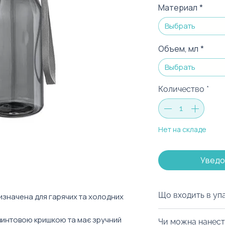
Материал
*
Выбрать
Объем, мл
*
Выбрать
Количество
*
Нет на складе
Уведо
Що входить в уп
изначена для гарячих та холодних
Ми можемо запак
винтовою кришкою та має зручний
Чи можна нанест