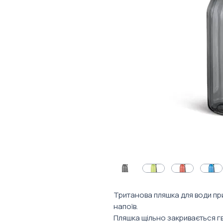
Тританова пляшка для води пр
напоїв.
Пляшка щільно закривається г