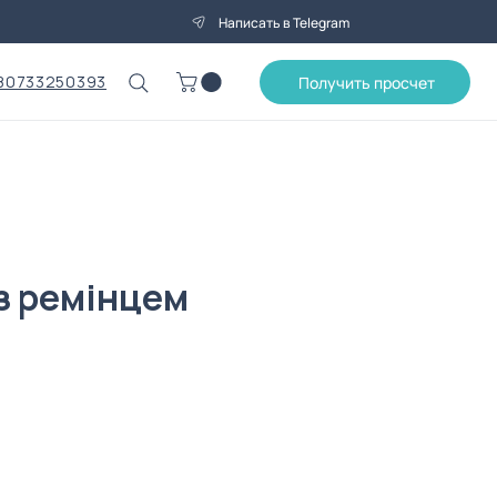
Написать в Telegram
80733250393
Получить просчет
з ремінцем
на