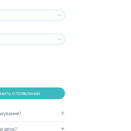
мить о появлении
акування?
увати пляшку у будь-яку
и друк?